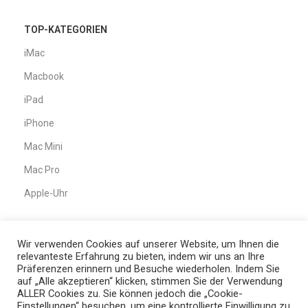
TOP-KATEGORIEN
iMac
Macbook
iPad
iPhone
Mac Mini
Mac Pro
Apple-Uhr
Wir verwenden Cookies auf unserer Website, um Ihnen die
KUNDENDIENST
relevanteste Erfahrung zu bieten, indem wir uns an Ihre
Über uns
Präferenzen erinnern und Besuche wiederholen. Indem Sie
auf „Alle akzeptieren“ klicken, stimmen Sie der Verwendung
Unser Prozess
ALLER Cookies zu. Sie können jedoch die „Cookie-
Einstellungen“ besuchen, um eine kontrollierte Einwilligung zu