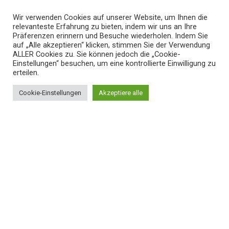
Über uns
Wir verwenden Cookies auf unserer Website, um Ihnen die
Unser Prozess
relevanteste Erfahrung zu bieten, indem wir uns an Ihre
Präferenzen erinnern und Besuche wiederholen. Indem Sie
Häufig gestellte Fragen
auf „Alle akzeptieren“ klicken, stimmen Sie der Verwendung
ALLER Cookies zu. Sie können jedoch die „Cookie-
Blogs
Einstellungen“ besuchen, um eine kontrollierte Einwilligung zu
Datenschutz
erteilen.
Versandbedingungen
Cookie-Einstellungen
Akzeptiere alle
0
AGB
Shop
Cart
My account
SCHNELLE LINKS
Home
Shop
Mein Konto
Warenkorb