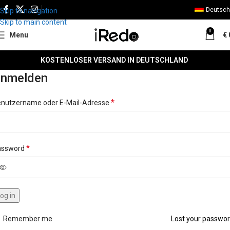
Deutsch
Skip to navigation
Skip to main content
0
Menu
€
KOSTENLOSER VERSAND IN DEUTSCHLAND
nmelden
*
nutzername oder E-Mail-Adresse
*
assword
og in
Remember me
Lost your passwo