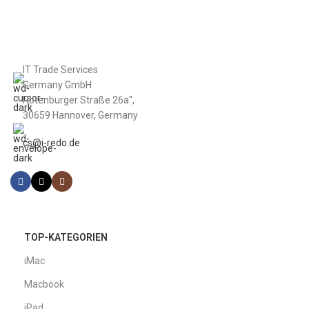
IT Trade Services
Germany GmbH
Rotenburger Straße 26a",
30659 Hannover, Germany
cs@i-redo.de
TOP-KATEGORIEN
iMac
Macbook
iPad