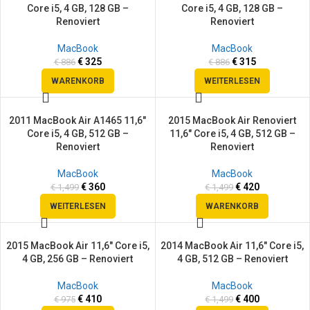
Core i5, 4 GB, 128 GB –
Core i5, 4 GB, 128 GB –
SOLD
Renoviert
Renoviert
OUT
MacBook
MacBook
€
325
€
315
€
886
€
886
WARENKORB
WEITERLESEN
2011 MacBook Air A1465 11,6″
2015 MacBook Air Renoviert
SALE
SALE
Core i5, 4 GB, 512 GB –
11,6″ Core i5, 4 GB, 512 GB –
SOLD
Renoviert
Renoviert
OUT
MacBook
MacBook
€
360
€
420
€
1,499
€
1,499
WEITERLESEN
WARENKORB
2015 MacBook Air 11,6″ Core i5,
2014 MacBook Air 11,6″ Core i5,
SALE
SALE
4 GB, 256 GB – Renoviert
4 GB, 512 GB – Renoviert
MacBook
MacBook
€
410
€
400
€
975
€
1,499