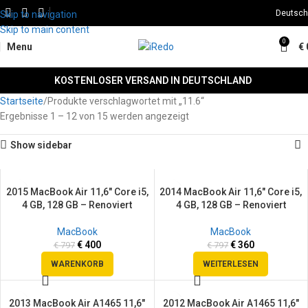
Deutsch
Skip to navigation
Skip to main content
0
Menu
€
KOSTENLOSER VERSAND IN DEUTSCHLAND
Startseite
Produkte verschlagwortet mit „11.6“
Ergebnisse 1 – 12 von 15 werden angezeigt
Show sidebar
2015 MacBook Air 11,6″ Core i5,
2014 MacBook Air 11,6″ Core i5,
SALE
SALE
4 GB, 128 GB – Renoviert
4 GB, 128 GB – Renoviert
SOLD
OUT
MacBook
MacBook
€
400
€
360
€
797
€
797
WARENKORB
WEITERLESEN
2013 MacBook Air A1465 11,6″
2012 MacBook Air A1465 11,6″
SALE
SALE