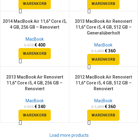
WARENKORB
WARENKORB
2014 MacBook Air 11,6″ Core i5,
2013 MacBook Air Renoviert
SALE
SALE
4 GB, 256 GB – Renoviert
11,6″ Core i5, 4 GB, 512 GB –
Generalüberholt
MacBook
€
400
MacBook
€
975
€
360
€
1,499
WARENKORB
WARENKORB
2013 MacBook Air Renoviert
2012 MacBook Air Renoviert
SALE
SALE
11,6″ Core i5, 4 GB, 256 GB –
11,6″ Core i5, 4 GB, 512 GB –
Renoviert
Renoviert
MacBook
MacBook
€
340
€
360
€
975
€
1,499
WARENKORB
WARENKORB
Load more products