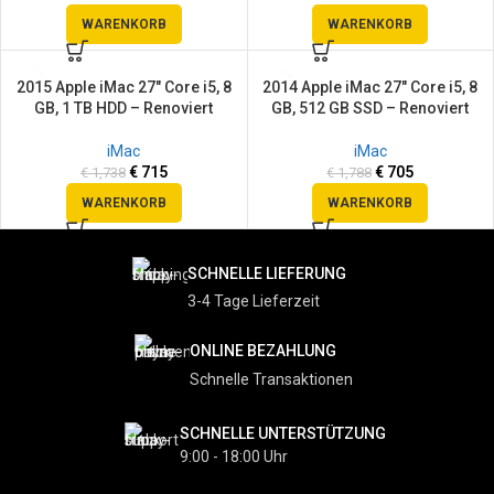
WARENKORB
WARENKORB
2015 Apple iMac 27″ Core i5, 8
2014 Apple iMac 27″ Core i5, 8
SALE
SALE
GB, 1 TB HDD – Renoviert
GB, 512 GB SSD – Renoviert
iMac
iMac
€
715
€
705
€
1,738
€
1,788
WARENKORB
WARENKORB
SCHNELLE LIEFERUNG
3-4 Tage Lieferzeit
ONLINE BEZAHLUNG
Schnelle Transaktionen
SCHNELLE UNTERSTÜTZUNG
9:00 - 18:00 Uhr