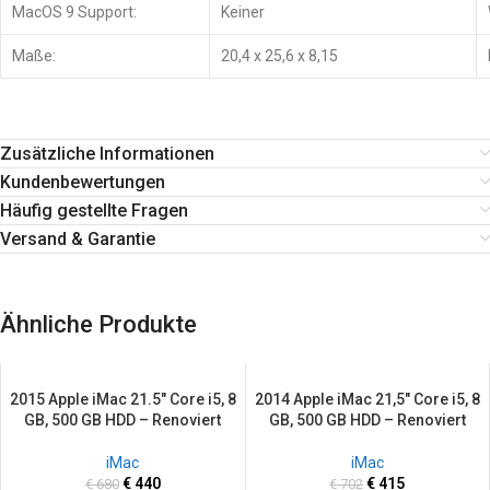
MacOS 9 Support:
Keiner
Maße:
20,4 x 25,6 x 8,15
Zusätzliche Informationen
Kundenbewertungen
Häufig gestellte Fragen
Versand & Garantie
Ähnliche Produkte
2015 Apple iMac 21.5″ Core i5, 8
2014 Apple iMac 21,5″ Core i5, 8
SALE
SALE
GB, 500 GB HDD – Renoviert
GB, 500 GB HDD – Renoviert
iMac
iMac
€
440
€
415
€
680
€
702