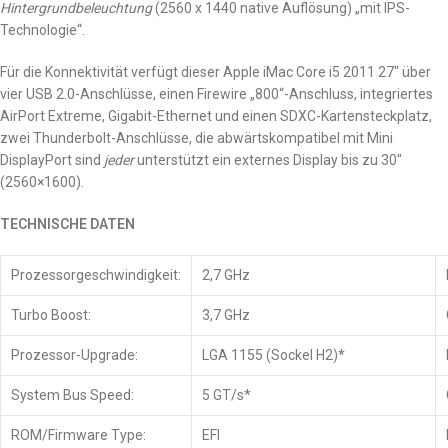
Hintergrundbeleuchtung
(2560 x 1440 native Auflösung) „mit IPS-
Technologie“.
Für die Konnektivität verfügt dieser Apple iMac Core i5 2011 27″ über
vier USB 2.0-Anschlüsse, einen Firewire „800“-Anschluss, integriertes
AirPort Extreme, Gigabit-Ethernet und einen SDXC-Kartensteckplatz,
zwei Thunderbolt-Anschlüsse, die abwärtskompatibel mit Mini
DisplayPort sind
jeder
unterstützt ein externes Display bis zu 30″
(2560×1600).
TECHNISCHE DATEN
Prozessorgeschwindigkeit:
2,7 GHz
Turbo Boost:
3,7 GHz
Prozessor-Upgrade:
LGA 1155 (Sockel H2)*
System Bus Speed:
5 GT/s*
ROM/Firmware Type:
EFI