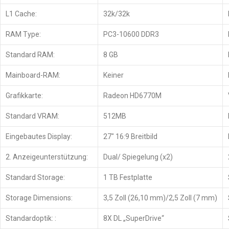
L1 Cache:
32k/32k
RAM Type:
PC3-10600 DDR3
Standard RAM:
8 GB
Mainboard-RAM:
Keiner
Grafikkarte:
Radeon HD6770M
Standard VRAM:
512MB
Eingebautes Display:
27″ 16:9 Breitbild
2. Anzeigeunterstützung:
Dual/ Spiegelung (x2)
Standard Storage:
1 TB Festplatte
Storage Dimensions:
3,5 Zoll (26,10 mm)/2,5 Zoll (7 mm)
Standardoptik: :
8X DL „SuperDrive“