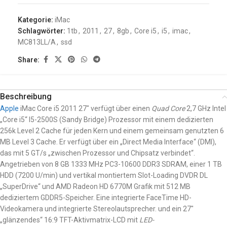
Kategorie:
iMac
Schlagwörter:
1tb
,
2011
,
27
,
8gb
,
Core i5
,
i5
,
imac
,
MC813LL/A
,
ssd
Share:
Beschreibung
Apple
iMac Core i5 2011 27″
verfügt über einen
Quad Core
2,7 GHz Intel
„Core i5“ I5-2500S (Sandy Bridge) Prozessor mit einem dedizierten
256k Level 2 Cache für jeden Kern und einem gemeinsam genutzten 6
MB Level 3 Cache. Er verfügt über ein „Direct Media Interface“ (DMI),
das mit 5 GT/s „zwischen Prozessor und Chipsatz verbindet“.
Angetrieben von 8 GB 1333 MHz PC3-10600 DDR3 SDRAM, einer 1 TB
HDD (7200 U/min) und vertikal montiertem Slot-Loading DVDR DL
„SuperDrive“ und AMD Radeon HD 6770M Grafik mit 512 MB
dediziertem GDDR5-Speicher. Eine integrierte FaceTime HD-
Videokamera und integrierte Stereolautsprecher. und ein 27″
„glänzendes“ 16:9 TFT-Aktivmatrix-LCD mit
LED-