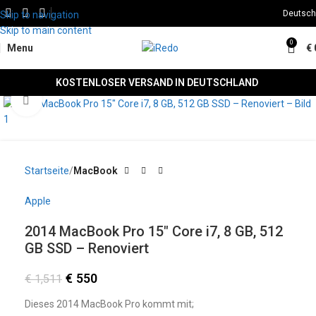
Deutsch
Skip to navigation
Skip to main content
0
Menu
€
KOSTENLOSER VERSAND IN DEUTSCHLAND
Click to enlarge
SALE
Startseite
MacBook
Apple
2014 MacBook Pro 15″ Core i7, 8 GB, 512
GB SSD – Renoviert
€
550
€
1,511
Dieses 2014 MacBook Pro kommt mit;