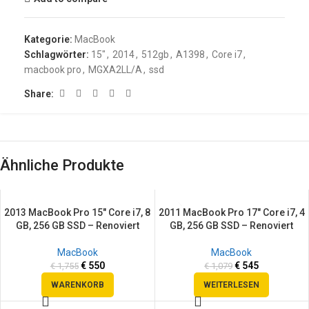
Kategorie:
MacBook
Schlagwörter:
15″
,
2014
,
512gb
,
A1398
,
Core i7
,
macbook pro
,
MGXA2LL/A
,
ssd
Share:
Ähnliche Produkte
2013 MacBook Pro 15″ Core i7, 8
2011 MacBook Pro 17″ Core i7, 4
SALE
SALE
GB, 256 GB SSD – Renoviert
GB, 256 GB SSD – Renoviert
SOLD
OUT
MacBook
MacBook
€
550
€
545
€
1,755
€
1,079
WARENKORB
WEITERLESEN