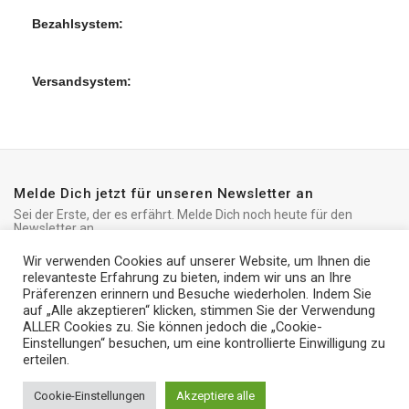
Bezahlsystem:
Versandsystem:
Melde Dich jetzt für unseren Newsletter an
Sei der Erste, der es erfährt. Melde Dich noch heute für den
Newsletter an
Wir verwenden Cookies auf unserer Website, um Ihnen die
relevanteste Erfahrung zu bieten, indem wir uns an Ihre
Präferenzen erinnern und Besuche wiederholen. Indem Sie
auf „Alle akzeptieren“ klicken, stimmen Sie der Verwendung
ALLER Cookies zu. Sie können jedoch die „Cookie-
iRedo
2021 CREATED BY
IT Trade Services Ltd.
Einstellungen“ besuchen, um eine kontrollierte Einwilligung zu
erteilen.
2014 MacBook
Pro 15″ Core
€
1,511
Cookie-Einstellungen
Akzeptiere alle
500
0
i7, 8 GB, 512 GB