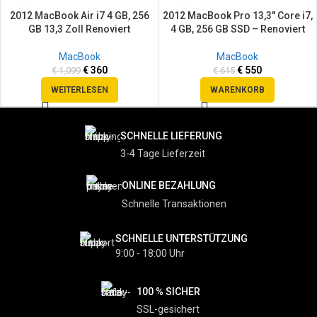
2012 MacBook Air i7 4 GB, 256
2012 MacBook Pro 13,3″ Core i7,
SALE
SALE
GB 13,3 Zoll Renoviert
4 GB, 256 GB SSD – Renoviert
SOLD
OUT
MacBook
MacBook
€
360
€
550
€
1,099
€
615
WEITERLESEN
WARENKORB
SCHNELLE LIEFERUNG
3-4 Tage Lieferzeit
ONLINE BEZAHLUNG
Schnelle Transaktionen
SCHNELLE UNTERSTÜTZUNG
9:00 - 18:00 Uhr
100 % SICHER
SSL-gesichert