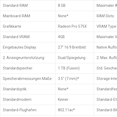
Standard-RAM:
8 GB
Maximaler A
Mainboard-RAM:
None*
RAM Slots:
Grafikkarte:
Radeon Pro 575X
VRAM Type:
Standard VRAM:
4GB
Maximaler 
Eingebautes Display:
27″ 16:9 Breitbild
Native Auflö
2. Anzeigeunterstützung:
Dual/Spiegelung
2. Max. Aufl
Standardspeicher:
1 TB (Fusion)
Std. Geschwi
Speicherabmessungen Maße:
3.5″ (7 mm)*
Storage Inte
Standardoptik: :
None*
Standardfes
Standardmodem:
Keiner
Standard-Et
Standard-Flughafen:
802.11ac*
Standard-Bl