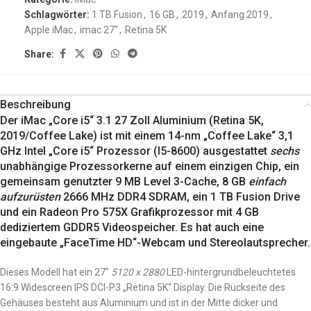
Schlagwörter:
1 TB Fusion
,
16 GB
,
2019
,
Anfang 2019
,
Apple iMac
,
imac 27"
,
Retina 5K
Share:
Beschreibung
Der iMac „Core i5“ 3.1 27 Zoll Aluminium (Retina 5K,
2019/Coffee Lake) ist mit einem 14-nm „Coffee Lake“ 3,1
GHz Intel „Core i5“ Prozessor (I5-8600) ausgestattet
sechs
unabhängige Prozessorkerne auf einem einzigen Chip, ein
gemeinsam genutzter 9 MB Level 3-Cache, 8 GB
einfach
aufzurüsten
2666 MHz DDR4 SDRAM, ein 1 TB Fusion Drive
und ein Radeon Pro 575X Grafikprozessor mit 4 GB
dediziertem GDDR5 Videospeicher. Es hat auch eine
eingebaute „FaceTime HD“-Webcam und Stereolautsprecher.
Dieses Modell hat ein 27″
5120 x 2880
LED-hintergrundbeleuchtetes
16:9 Widescreen IPS DCI-P3 „Retina 5K“ Display. Die Rückseite des
Gehäuses besteht aus Aluminium und ist in der Mitte dicker und