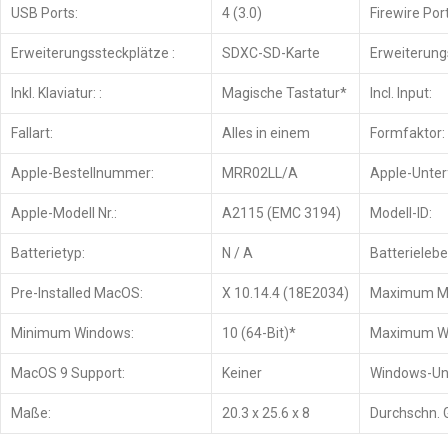
USB Ports:
4 (3.0)
Firewire Port
Erweiterungssteckplätze :
SDXC-SD-Karte
Erweiterung
Inkl. Klaviatur: :
Magische Tastatur*
Incl. Input:
Fallart:
Alles in einem
Formfaktor:
Apple-Bestellnummer:
MRR02LL/A
Apple-Unter
Apple-Modell Nr.:
A2115 (EMC 3194)
Modell-ID:
Batterietyp:
N / A
Batterieleb
Pre-Installed MacOS:
X 10.14.4 (18E2034)
Maximum M
Minimum Windows:
10 (64-Bit)*
Maximum W
MacOS 9 Support:
Keiner
Windows-Un
Maße:
20.3 x 25.6 x 8
Durchschn. 