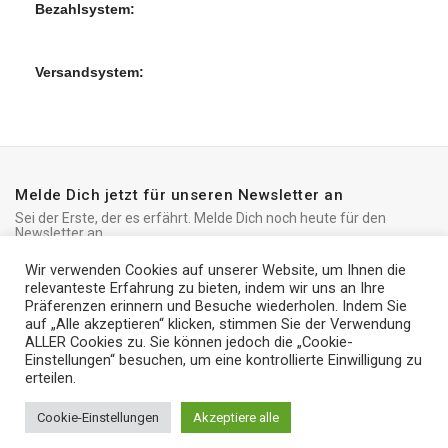
Bezahlsystem:
Versandsystem:
Melde Dich jetzt für unseren Newsletter an
Sei der Erste, der es erfährt. Melde Dich noch heute für den
Newsletter an
Wir verwenden Cookies auf unserer Website, um Ihnen die
relevanteste Erfahrung zu bieten, indem wir uns an Ihre
Präferenzen erinnern und Besuche wiederholen. Indem Sie
auf „Alle akzeptieren“ klicken, stimmen Sie der Verwendung
Early
ALLER Cookies zu. Sie können jedoch die „Cookie-
2019
iRedo
2021 CREATED BY
IT Trade Services Ltd.
Einstellungen“ besuchen, um eine kontrollierte Einwilligung zu
Apple
erteilen.
iMac 27″
Retina
€
2,449
Cookie-Einstellungen
Akzeptiere alle
500
0
5K, Core
vorrätig
€
1,320
BU
i5 3.1