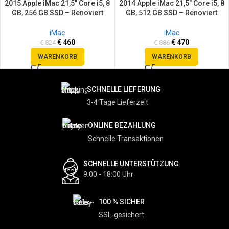
2015 Apple iMac 21,5″ Core i5, 8
2014 Apple iMac 21,5″ Core i5, 8
GB, 256 GB SSD – Renoviert
GB, 512 GB SSD – Renoviert
iMac
iMac
€
460
€
470
€
824
€
886
WARENKORB
WARENKORB
SCHNELLE LIEFERUNG
3-4 Tage Lieferzeit
ONLINE BEZAHLUNG
Schnelle Transaktionen
SCHNELLE UNTERSTÜTZUNG
9:00 - 18:00 Uhr
100 % SICHER
SSL-gesichert