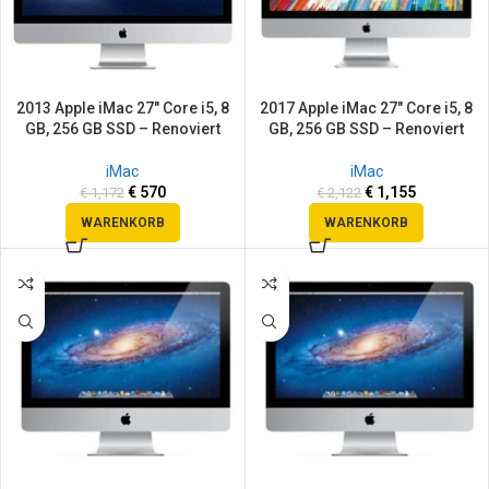
2013 Apple iMac 27″ Core i5, 8
2017 Apple iMac 27″ Core i5, 8
GB, 256 GB SSD – Renoviert
GB, 256 GB SSD – Renoviert
iMac
iMac
€
570
€
1,155
€
1,172
€
2,122
WARENKORB
WARENKORB
SALE
SALE