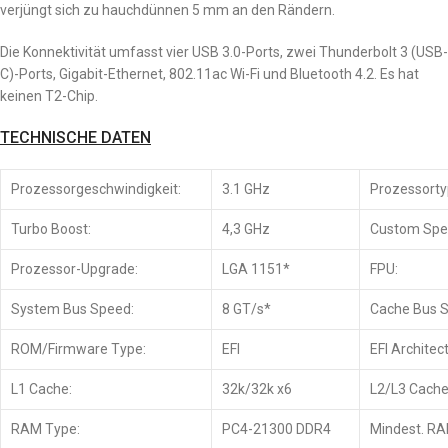
verjüngt sich zu hauchdünnen 5 mm an den Rändern.
Die Konnektivität umfasst vier USB 3.0-Ports, zwei Thunderbolt 3 (USB-
C)-Ports, Gigabit-Ethernet, 802.11ac Wi-Fi und Bluetooth 4.2. Es hat
keinen T2-Chip.
TECHNISCHE DATEN
Prozessorgeschwindigkeit:
3.1 GHz
Prozessorty
Turbo Boost:
4,3 GHz
Custom Spe
Prozessor-Upgrade:
LGA 1151*
FPU:
System Bus Speed:
8 GT/s*
Cache Bus 
ROM/Firmware Type:
EFI
EFI Architec
L1 Cache:
32k/32k x6
L2/L3 Cache
RAM Type:
PC4-21300 DDR4
Mindest. RAM