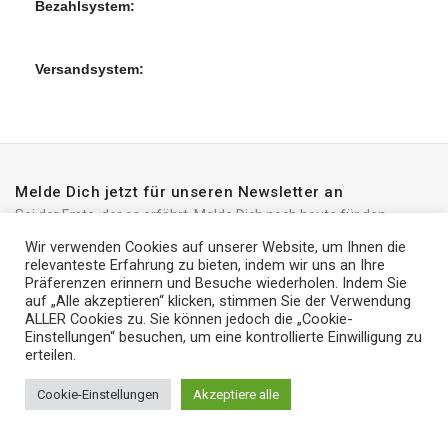
Bezahlsystem:
Versandsystem:
Melde Dich jetzt für unseren Newsletter an
Sei der Erste, der es erfährt. Melde Dich noch heute für den
Newsletter an
Wir verwenden Cookies auf unserer Website, um Ihnen die
relevanteste Erfahrung zu bieten, indem wir uns an Ihre
Präferenzen erinnern und Besuche wiederholen. Indem Sie
auf „Alle akzeptieren“ klicken, stimmen Sie der Verwendung
ALLER Cookies zu. Sie können jedoch die „Cookie-
Mid 2017
Einstellungen“ besuchen, um eine kontrollierte Einwilligung zu
Apple iMac
erteilen.
iRedo
2021 CREATED BY
IT Trade Services Ltd.
27″ A1419
Slim, 5K
€
2,570
Cookie-Einstellungen
Akzeptiere alle
500
0
Retina, Core i7
WAREN
vorrätig
€
1,560
4.2GHz, 2TB
Shop
My account
Cart
BUY 
HDD, 32GB