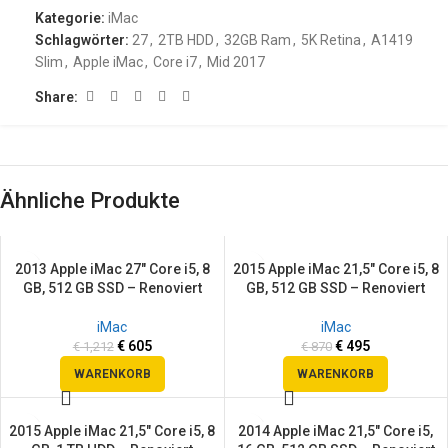
Kategorie:
iMac
Schlagwörter:
27
,
2TB HDD
,
32GB Ram
,
5K Retina
,
A1419
Slim
,
Apple iMac
,
Core i7
,
Mid 2017
Share:
Ähnliche Produkte
2013 Apple iMac 27″ Core i5, 8
2015 Apple iMac 21,5″ Core i5, 8
SALE
SALE
GB, 512 GB SSD – Renoviert
GB, 512 GB SSD – Renoviert
iMac
iMac
€
605
€
495
€
1,212
€
870
WARENKORB
WARENKORB
2015 Apple iMac 21,5″ Core i5, 8
2014 Apple iMac 21,5″ Core i5,
SALE
SALE