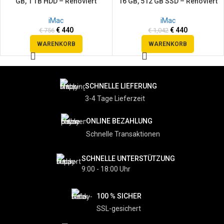
GB, 1 TB HDD – Renoviert
16 GB, 512 GB SSD – Renoviert
iMac
iMac
€
440
€
440
€
756
€
1,042
WARENKORB
WARENKORB
SCHNELLE LIEFERUNG
3-4 Tage Lieferzeit
ONLINE BEZAHLUNG
Schnelle Transaktionen
SCHNELLE UNTERSTÜTZUNG
9:00 - 18:00 Uhr
100 % SICHER
SSL-gesichert