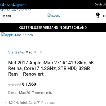
Deutsch
Skip to navigation
Skip to main content
0
Menu
€
KOSTENLOSER VERSAND IN DEUTSCHLAND
Click to enlarge
SALE
Startseite
iMac
Mid 2017 Apple iMac 27″ A1419 Slim, 5K
Retina, Core i7 4.2GHz, 2TB HDD, 32GB
Ram – Renoviert
€
1,560
€
2,570
Dieser iMac 2017 kommt mit;
4,2 GHz Intel „Core i7“-Prozessor.